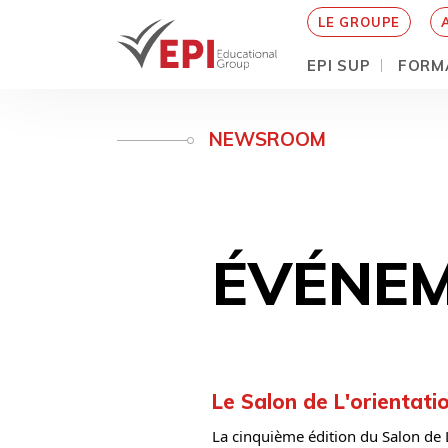
LE GROUPE
EPI SUP
FORM
Aller
au
NEWSROOM
contenu
principal
ÉVÉNEM
Le Salon de L'orientati
La cinquième édition du Salon de L'