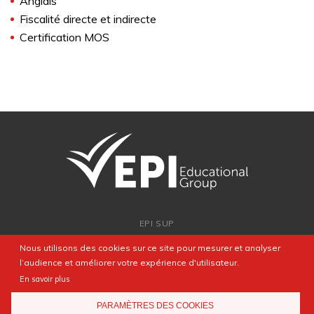
Anglais
Fiscalité directe et indirecte
Certification MOS
EPI SUP
ADMISSION
Nous utilisons des cookies sur ce site pour mesurer et analyser
PARTENARIATS
l’audience et améliorer votre expérience d'utilisateur.
NEWSROOM
En savoir plus
FAQ
PARAMÈTRES DES COOKIES
CONTACT