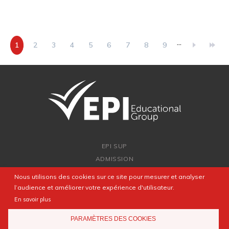
…
Page
1
Page
2
Page
3
Page
4
Page
5
Page
6
Page
7
Page
8
Page
9
courante
EPI SUP
ADMISSION
PARTENARIATS
Nous utilisons des cookies sur ce site pour mesurer et analyser
NEWSROOM
l’audience et améliorer votre expérience d'utilisateur.
COMPÉTITION
En savoir plus
FAQ
PARAMÈTRES DES COOKIES
CONTACT