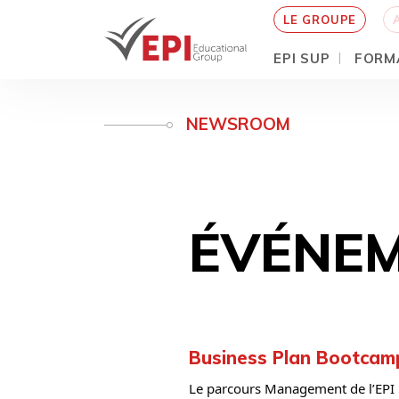
LE GROUPE
EPI SUP
FORM
Aller
au
NEWSROOM
contenu
principal
ÉVÉNEM
Business Plan Bootcam
Le parcours Management de l’EPI 