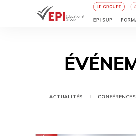
LE GROUPE
EPI SUP
FORM
Aller
au
contenu
principal
ÉVÉNEM
ACTUALITÉS
CONFÉRENCES 