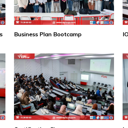
s
Business Plan Bootcamp
IO