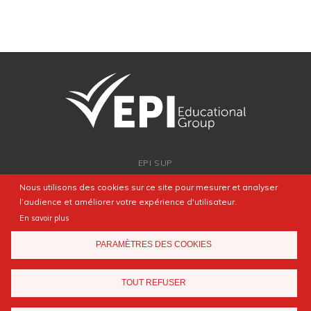
EPI SUP
ADMISSION
Nous utilisons des cookies sur ce site pour mesurer et analyser
PARTENARIATS
l’audience et améliorer votre expérience d'utilisateur.
NEWSROOM
En savoir plus
FAQ
PARAMÈTRES DES COOKIES
CONTACT
TOUT REFUSER
Mentions légales
Agence web
Elyos Digital