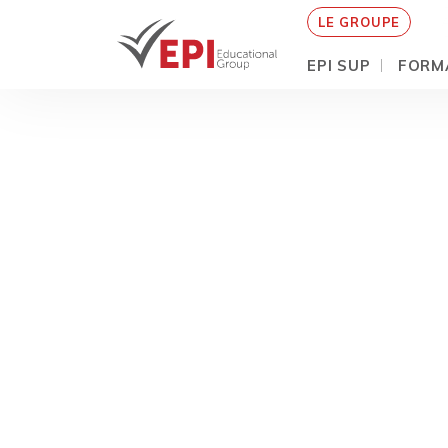
LE GROUPE
EPI SUP
FORM
Aller
au
contenu
principal