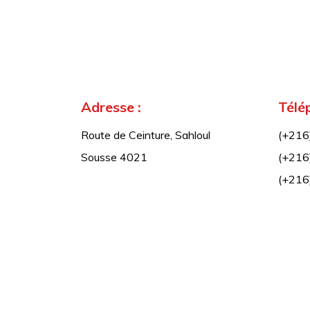
Adresse :
Télé
Route de Ceinture, Sahloul
(+216
Sousse 4021
(+216
(+216