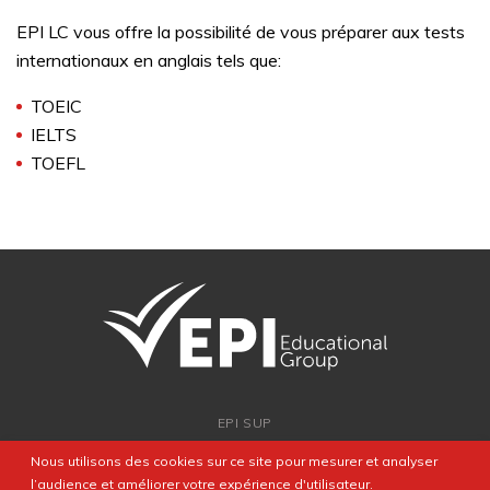
EPI LC vous offre la possibilité de vous préparer aux tests
internationaux en anglais tels que:
TOEIC
IELTS
TOEFL
EPI SUP
ADMISSION
Nous utilisons des cookies sur ce site pour mesurer et analyser
PARTENARIATS
l’audience et améliorer votre expérience d'utilisateur.