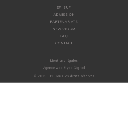
EPI SUP
ADMISSION
PARTENARIATS
NEWSROOM
FAQ
CONTACT
Mentions légales
Agence web
Elyos Digital
© 2019 EPI. Tous les droits réservés