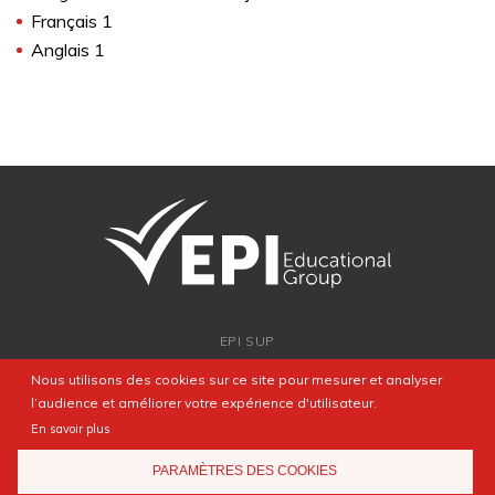
Français 1
Anglais 1
EPI SUP
ADMISSION
Nous utilisons des cookies sur ce site pour mesurer et analyser
PARTENARIATS
l’audience et améliorer votre expérience d'utilisateur.
NEWSROOM
En savoir plus
FAQ
PARAMÈTRES DES COOKIES
CONTACT