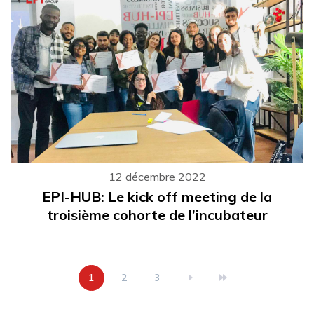
12 décembre 2022
EPI-HUB: Le kick off meeting de la
troisième cohorte de l’incubateur
Page
1
Page
2
Page
3
courante