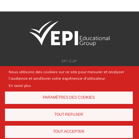
EPI SUP
ADMISSION
Nous utilisons des cookies sur ce site pour mesurer et analyser
PARTENARIATS
l’audience et améliorer votre expérience d'utilisateur.
NEWSROOM
En savoir plus
FAQ
PARAMÈTRES DES COOKIES
CONTACT
TOUT REFUSER
Mentions légales
Agence web
Elyos Digital
TOUT ACCEPTER
© 2019 EPI. Tous les droits réservés