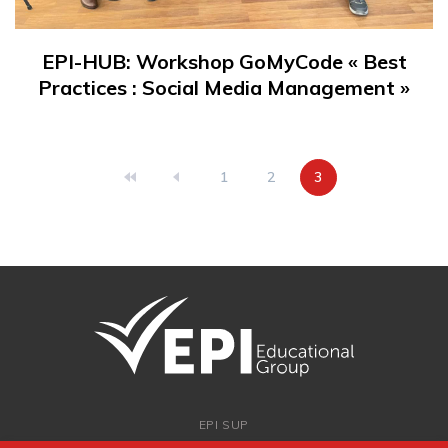
EPI-HUB: Workshop GoMyCode « Best
Practices : Social Media Management »
Page
1
Page
2
Page
3
courante
EPI SUP