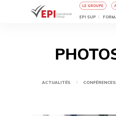
LE GROUPE
EPI SUP
FORM
Aller
au
contenu
principal
PHOTO
ACTUALITÉS
CONFÉRENCES 