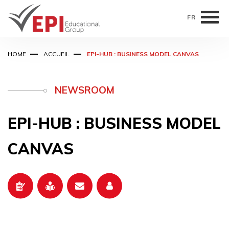
FR
Skip
HOME
ACCUEIL
EPI-HUB : BUSINESS MODEL CANVAS
to
main
content
NEWSROOM
EPI-HUB : BUSINESS MODEL
CANVAS