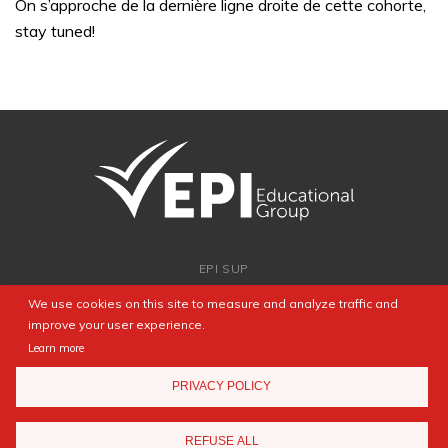
On s’approche de la dernière ligne droite de cette cohorte,
stay tuned!
EPI SUP
ADMISSION
We use cookies on this site to measure and analyze traffic and
PARTNERSHIPS
improve your user experience.
NEWSROOM
Learn more
FAQ
PRIVACY POLICY
CONTACT
REFUSE ALL